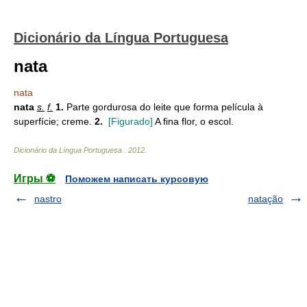
Dicionário da Língua Portuguesa
nata
nata
nata
s.
f.
1.
Parte gordurosa do leite que forma película à
superfície; creme.
2.
[Figurado]
A fina flor, o escol.
Dicionário da Língua Portuguesa
.
2012
.
Игры ⚽
Поможем написать курсовую
nastro
natação