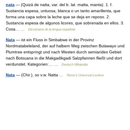
nata
— (Quizá de natta, var. del b. lat. matta, manta). 1. f.
Sustancia espesa, untuosa, blanca o un tanto amarillenta, que
forma una capa sobre la leche que se deja en reposo. 2.
Sustancia espesa de algunos licores, que sobrenada en ellos. 3.
Cosa… …
Diccionario de la lengua española
Nata
— ist ein Fluss in Simbabwe in der Provinz
Nordmatabeleland, der auf halbem Weg zwischen Bulawayo und
Plumtree entspringt und nach Westen durch semiarides Gebiet
nach Botsuana in die Makgadikgadi Salzpfannen fließt und dort
verdunstet. Kategorien:… …
Deutsch Wikipedia
Nata
— (Chir.), so v.w. Natta …
Pierer's Universal-Lexikon