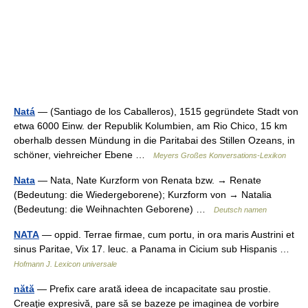
Natá
— (Santiago de los Caballeros), 1515 gegründete Stadt von
etwa 6000 Einw. der Republik Kolumbien, am Rio Chico, 15 km
oberhalb dessen Mündung in die Paritabai des Stillen Ozeans, in
schöner, viehreicher Ebene …
Meyers Großes Konversations-Lexikon
Nata
— Nata, Nate Kurzform von Renata bzw. → Renate
(Bedeutung: die Wiedergeborene); Kurzform von → Natalia
(Bedeutung: die Weihnachten Geborene) …
Deutsch namen
NATA
— oppid. Terrae firmae, cum portu, in ora maris Austrini et
sinus Paritae, Vix 17. leuc. a Panama in Cicium sub Hispanis …
Hofmann J. Lexicon universale
nătă
— Prefix care arată ideea de incapacitate sau prostie.
Creaţie expresivă, pare să se bazeze pe imaginea de vorbire