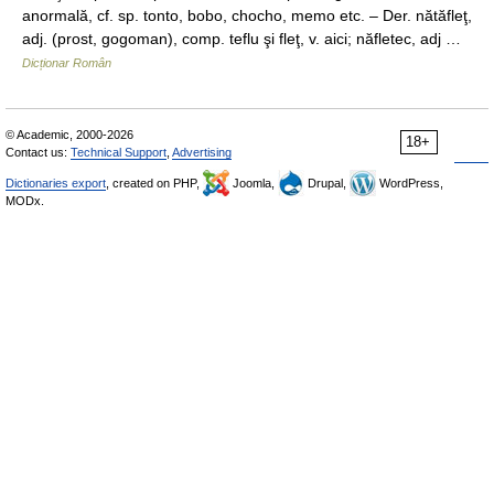
anormală, cf. sp. tonto, bobo, chocho, memo etc. – Der. nătăfleţ,
adj. (prost, gogoman), comp. teflu şi fleţ, v. aici; năfletec, adj …
Dicționar Român
© Academic, 2000-2026
18+
Contact us:
Technical Support
,
Advertising
Dictionaries export
, created on PHP,
Joomla,
Drupal,
WordPress,
MODx.